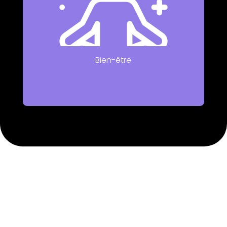
Des graines vitaminées et des fruits de saison
chaque semaine, ainsi qu’un massage de 30
minutes offert chaque mois.
Bien-être