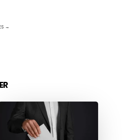
ES
→
ER