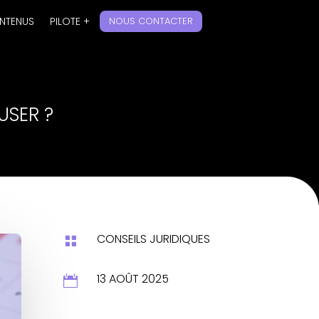
NOUS CONTACTER
NTENUS
PILOTE +
USER ?
CONSEILS JURIDIQUES

13 AOÛT 2025
