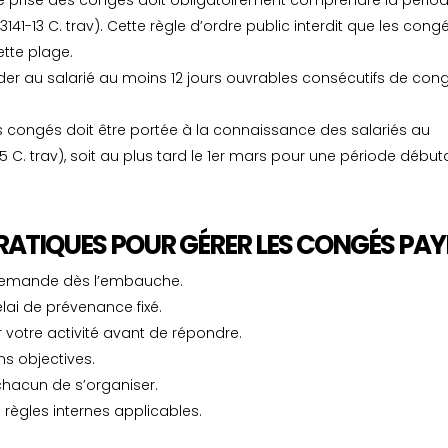
de prise des congés doit obligatoirement comprendre la pério
41-13 C. trav). Cette règle d’ordre public interdit que les cong
tte plage.
der au salarié au moins 12 jours ouvrables consécutifs de con
s congés doit être portée à la connaissance des salariés au
 C. trav), soit au plus tard le 1er mars pour une période début
PRATIQUES POUR GÉRER LES CONGÉS PAY
demande dès l’embauche.
lai de prévenance fixé.
votre activité avant de répondre.
ns objectives.
hacun de s’organiser.
u règles internes applicables.