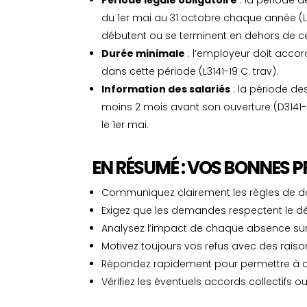
Période légale obligatoire
: la période 
du 1er mai au 31 octobre chaque année (L31
débutent ou se terminent en dehors de ce
Durée minimale
: l’employeur doit accor
dans cette période (L3141-19 C. trav).
Information des salariés
: la période de
moins 2 mois avant son ouverture (D3141-5
le 1er mai.
EN RÉSUMÉ : VOS BONNES 
Communiquez clairement les règles de 
Exigez que les demandes respectent le dé
Analysez l’impact de chaque absence sur 
Motivez toujours vos refus avec des raiso
Répondez rapidement pour permettre à c
Vérifiez les éventuels accords collectifs o