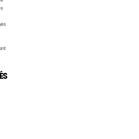
de
és
gés
ant
ÉS