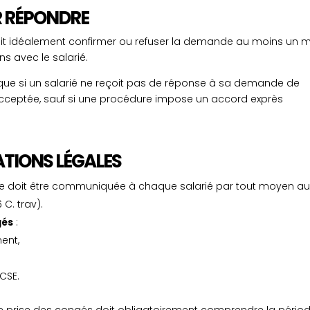
R RÉPONDRE
doit idéalement confirmer ou refuser la demande au moins un 
ns avec le salarié.
é que si un salarié ne reçoit pas de réponse à sa demande de
cceptée, sauf si une procédure impose un accord exprès
ATIONS LÉGALES
lle doit être communiquée à chaque salarié par tout moyen a
C. trav).
gés
:
ent,
CSE.